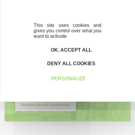
Accompagnement
Nous les avons accompagnés dans leur
projet entrepreneurial
This site uses cookies and
gives you control over what you
want to activate
Découvrez qui ils sont !
OK, ACCEPT ALL
DENY ALL COOKIES
Parrainage
PERSONALIZE
Vous souhaitez aider de jeunes
entrepreneurs ?
Devenez parrain ou marraine